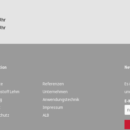
Uhr
Uhr
tion
Ne
te
Referenzen
Es 
stoff Lehm
Unternehmen
un
g
Anwendungstechnik
E-
t
Impressum
chutz
ALB