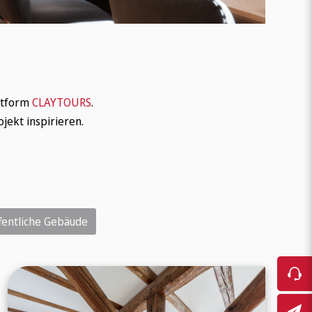
Karriere
attform
CLAYTOURS
.
jekt inspirieren.
fentliche Gebäude