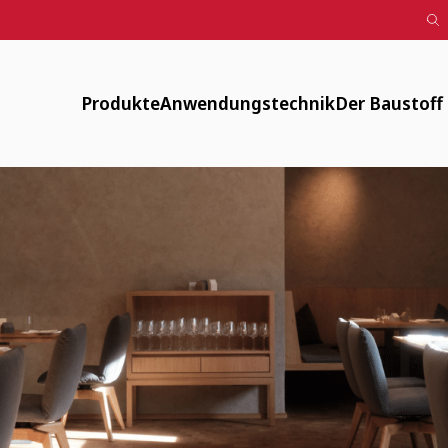
Produkte
Anwendungstechnik
Der Baustoff
Designputz, Farbspachtel, Anstriche
Downloads
Verfügbar
Lehmputze
FAQ
Energiearm
Lehm-Trockenbau
Maschinentechnik
Zirkulär
Fachwerksanierung
Flächenheizung
Gesund
Innendämmung
Anwendungsvideos
Historisch
Mauerwerk und Stampflehm
Webinare
Weitere Produkte
LV-Texte Lehmputze und weitere