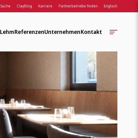
Suche
ClayBlog
Karriere
Partnerbetriebe finden
Englisch
 Lehm
Referenzen
Unternehmen
Kontakt
Standorte
Kontaktformular
Unternehmensgeschichte
Regionale Serviceteams
Soziale Verantwortung
Auftragsbearbeitung
Verbände, Normen, Wissen
Ansprechpartner:innen
Weiterbildung, Lehre, Entwicklung
ClayTec Intern
ClayBlog
Veranstaltungen