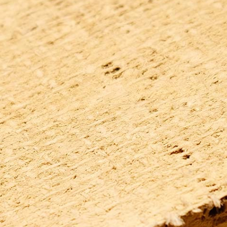
Japankellen
LV-Texte Lehm-Trockenbau