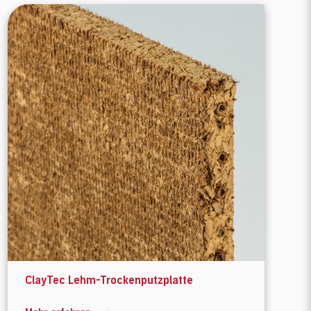
ClayTec Lehm-Trockenputzplatte