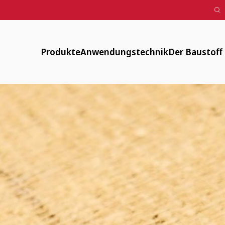
Produkte
Anwendungstechnik
Der Baustoff
Designputz, Farbspachtel, Anstriche
Downloads
Verfügbar
Lehmputze
FAQ
Energiearm
Lehm-Trockenbau
Maschinentechnik
Zirkulär
Fachwerksanierung
Flächenheizung
Gesund
Innendämmung
Anwendungsvideos
Historisch
Mauerwerk und Stampflehm
Webinare
Weitere Produkte
LV-Texte Lehmputze und weitere