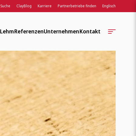
Suche
ClayBlog
Karriere
Partnerbetriebe finden
Englisch
 Lehm
Referenzen
Unternehmen
Kontakt
Standorte
Kontaktformular
Unternehmensgeschichte
Regionale Serviceteams
Soziale Verantwortung
Auftragsbearbeitung
Verbände, Normen, Wissen
Ansprechpartner:innen
Weiterbildung, Lehre, Entwicklung
ClayTec Intern
ClayBlog
Veranstaltungen