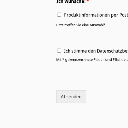
Ich wünsche:
*
Produktinformationen per Pos
Bitte treffen Sie eine Auswahl*
D
Ich stimme den Datenschutzbe
a
Mit * gekennzeichnete Felder sind Pflichtfeld
t
e
n
s
c
h
u
Absenden
t
z