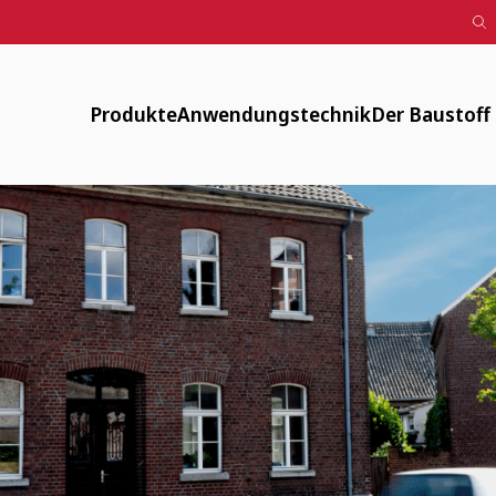
Produkte
Anwendungstechnik
Der Baustoff
Designputz, Farbspachtel, Anstriche
Downloads
Verfügbar
Lehmputze
FAQ
Energiearm
Lehm-Trockenbau
Maschinentechnik
Zirkulär
Fachwerksanierung
Flächenheizung
Gesund
Innendämmung
Anwendungsvideos
Historisch
Mauerwerk und Stampflehm
Webinare
Weitere Produkte
LV-Texte Lehmputze und weitere