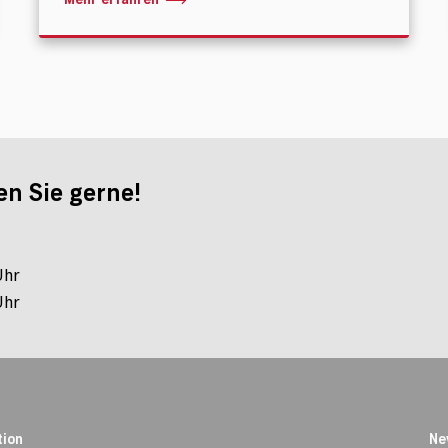
en Sie gerne!
Uhr
Uhr
tion
Ne