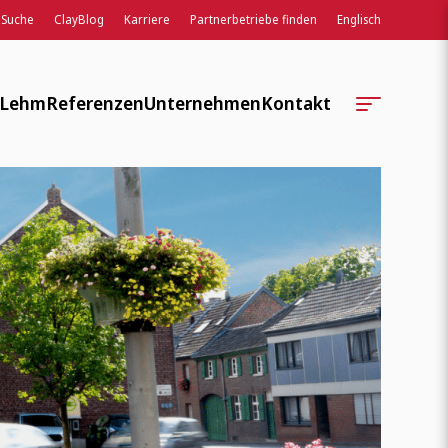
Suche
ClayBlog
Karriere
Partnerbetriebe finden
Englisch
 Lehm
Referenzen
Unternehmen
Kontakt
Standorte
Kontaktformular
Unternehmensgeschichte
Regionale Serviceteams
Soziale Verantwortung
Auftragsbearbeitung
Verbände, Normen, Wissen
Ansprechpartner:innen
Weiterbildung, Lehre, Entwicklung
ClayTec Intern
ClayBlog
Veranstaltungen