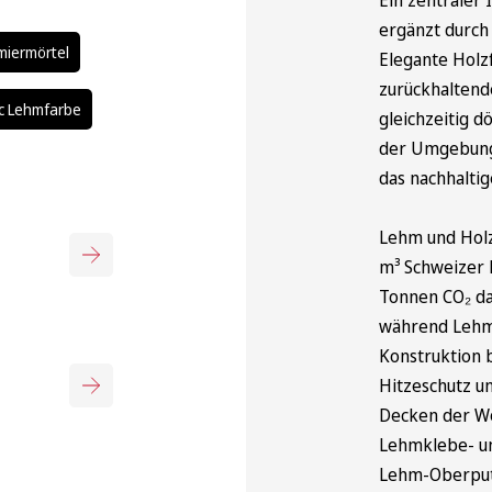
ergänzt durch
miermörtel
Elegante Holz
zurückhaltend
c Lehmfarbe
gleichzeitig d
der Umgebungs
das nachhalti
Lehm und Holz
m³ Schweizer 
Tonnen CO₂ dau
während Lehm 
Konstruktion 
Hitzeschutz un
Decken der Wo
Lehmklebe- un
Lehm-Oberputz