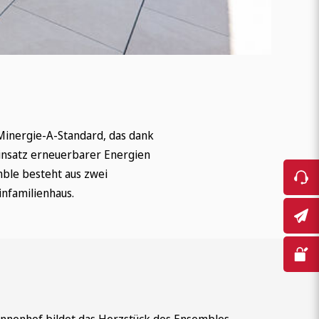
Minergie-A-Standard, das dank
insatz erneuerbarer Energien
mble besteht aus zwei
nfamilienhaus.
 Innenhof bildet das Herzstück des Ensembles,