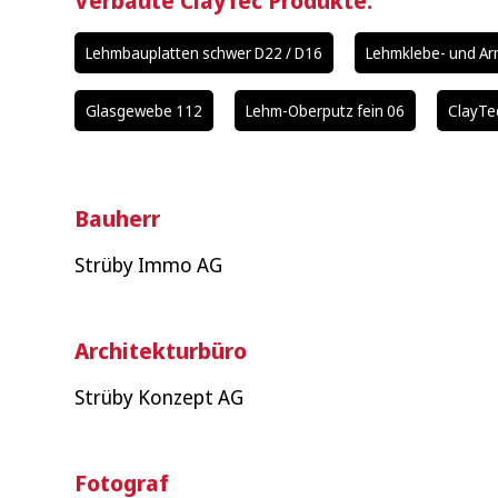
Verbaute ClayTec Produkte:
Lehmbauplatten schwer D22 / D16
Lehmklebe- und Ar
Glasgewebe 112
Lehm-Oberputz fein 06
ClayTe
Bauherr
Strüby Immo AG
Architekturbüro
Strüby Konzept AG
Fotograf