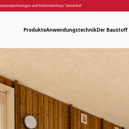
gentumswohnungen und Einfamilienhaus Tannerhof
z: Eigentumswohnungen und Einfamilienhaus Tannerhof
Produkte
Anwendungstechnik
Der Baustoff
Designputz, Farbspachtel, Anstriche
Downloads
Verfügbar
Lehmputze
FAQ
Energiearm
Lehm-Trockenbau
Maschinentechnik
Zirkulär
Fachwerksanierung
Flächenheizung
Gesund
Innendämmung
Anwendungsvideos
Historisch
Mauerwerk und Stampflehm
Webinare
Weitere Produkte
LV-Texte Lehmputze und weitere