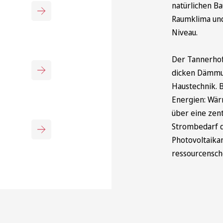
natürlichen Ba
Raumklima un
Niveau.
Der Tannerhof
dicken Dämmun
Haustechnik. 
Energien: Wär
über eine zen
Strombedarf d
Photovoltaika
ressourcensch