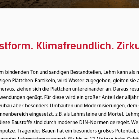
tform. Klimafreundlich. Zirku
m bindenden Ton und sandigen Bestandteilen, Lehm kann als n
igen Plättchen-Partikeln, wird Wasser zugegeben, gleiten sie 
eraus, ziehen sich die Plättchen untereinander an. Daraus resul
nwendungen genügt. Für diese wird ein großer Anteil der alljäh
ubau aber besonders Umbauten und Modernisierungen, dem s
nenbereich eingesetzt, z.B. als Lehmsteine und Mörtel, Leh
diese Baustoffe sind durch moderne DIN-Normen geregelt. W
putze. Tragendes Bauen hat ein besonders großes Potential
agendes Lehmsteinmauerwerk für bis zu 13 Metern hohe Gebäud