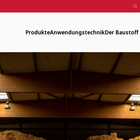
Produkte
Anwendungstechnik
Der Baustoff
Designputz, Farbspachtel, Anstriche
Downloads
Verfügbar
Lehmputze
FAQ
Energiearm
Lehm-Trockenbau
Maschinentechnik
Zirkulär
Fachwerksanierung
Flächenheizung
Gesund
Innendämmung
Anwendungsvideos
Historisch
Mauerwerk und Stampflehm
Webinare
Weitere Produkte
LV-Texte Lehmputze und weitere