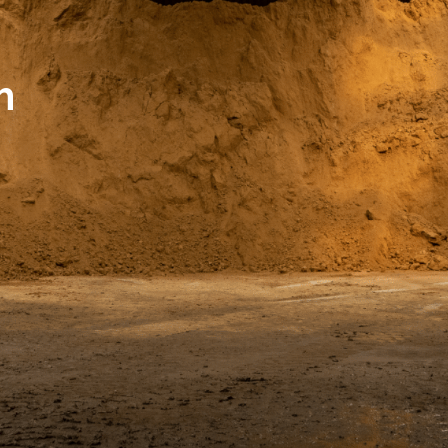
Japankellen
LV-Texte Lehm-Trockenbau
m