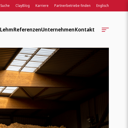
Suche
ClayBlog
Karriere
Partnerbetriebe finden
Englisch
 Lehm
Referenzen
Unternehmen
Kontakt
Standorte
Kontaktformular
Unternehmensgeschichte
Regionale Serviceteams
Soziale Verantwortung
Auftragsbearbeitung
Verbände, Normen, Wissen
Ansprechpartner:innen
Weiterbildung, Lehre, Entwicklung
ClayTec Intern
ClayBlog
Veranstaltungen