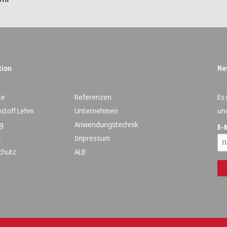
tion
Ne
te
Referenzen
Es 
stoff Lehm
Unternehmen
un
g
Anwendungstechnik
E-
t
Impressum
chutz
ALB