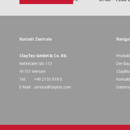
Kontakt Zentrale
Naviga
ClayTec GmbH & Co. KG
Produk
Nettetaler Str. 113
Der Bau
41751 Viersen
ClayBlo
Tel.:
+49 2153 918 0
Kontak
E-Mail:
service@claytec.com
Datens