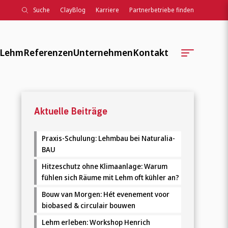
Suche
ClayBlog
Karriere
Partnerbetriebe finden
 Lehm
Referenzen
Unternehmen
Kontakt
Standorte
Kontaktformular
Aktuelle Beiträge
Unternehmensgeschichte
Regionale Serviceteams
Soziale Verantwortung
Auftragsbearbeitung
Praxis-Schulung: Lehmbau bei Naturalia-
BAU
Verbände, Normen, Wissen
Ansprechpartner:innen
Hitzeschutz ohne Klimaanlage: Warum
fühlen sich Räume mit Lehm oft kühler an?
Weiterbildung, Lehre, Entwicklung
ClayTec Intern
Bouw van Morgen: Hét evenement voor
ClayBlog
biobased & circulair bouwen
Lehm erleben: Workshop Henrich
Veranstaltungen