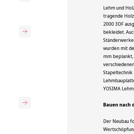
Lehm und Holz
tragende Holz
2000 3DF ausg
bekleidet. Auc
Ständerwerke 
wurden mit de
mm beplankt, 
verschiedenen
Stapeltechnik 
Lehmbauplatte
YOSIMA Lehm-D
Bauen nach d
Der Neubau fo
Wertschöpfung.