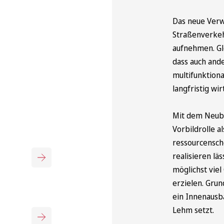
Das neue Verw
Straßenverkeh
aufnehmen. Gle
dass auch and
multifunktiona
langfristig wi
Mit dem Neubau
Vorbildrolle a
ressourcensch
realisieren lä
möglichst viel
erzielen. Gru
ein Innenausb
Lehm setzt.