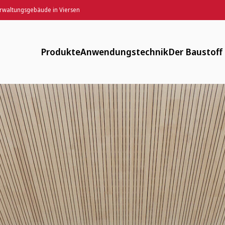
erwaltungsgebäude in Viersen
les Verwaltungsgebäude in Viersen
Produkte
Anwendungstechnik
Der Baustoff
Designputz, Farbspachtel, Anstriche
Downloads
Verfügbar
Lehmputze
FAQ
Energiearm
Lehm-Trockenbau
Maschinentechnik
Zirkulär
Fachwerksanierung
Flächenheizung
Gesund
Innendämmung
Anwendungsvideos
Historisch
Mauerwerk und Stampflehm
Webinare
Weitere Produkte
LV-Texte Lehmputze und weitere