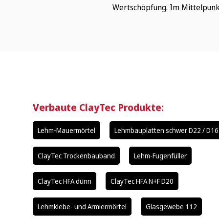
Wertschöpfung. Im Mittelpunkt
Verbaute ClayTec Produkte:
Lehm-Mauermörtel
Lehmbauplatten schwer D22 / D16
ClayTec Trockenbauband
Lehm-Fugenfüller
ClayTec HFA dünn
ClayTec HFA N+F D20
Lehmklebe- und Armiermörtel
Glasgewebe 112