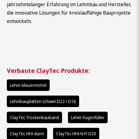
jahrzehntelanger Erfahrung im Lehmbau und Hersteller,
die innovative Lösungen für kreislauffähige Bauprojekte
entwickeln.
Verbaute ClayTec Produkte:
Wonach suchen Sie?
Lehm-Mauermörtel
Lehmbauplatten schwer D22 / D16
ClayTec Trockenbauband
Lehm-Fugenfüller
ClayTec HFA dünn
ClayTec HFA N+F D20