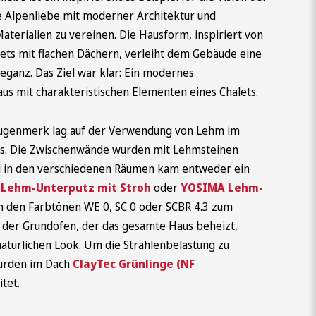
e Alpenliebe mit moderner Architektur und
aterialien zu vereinen. Die Hausform, inspiriert von
lets mit flachen Dächern, verleiht dem Gebäude eine
eganz. Das Ziel war klar: Ein modernes
s mit charakteristischen Elementen eines Chalets.
ugenmerk lag auf der Verwendung von Lehm im
s. Die Zwischenwände wurden mit Lehmsteinen
 in den verschiedenen Räumen kam entweder ein
Lehm-Unterputz mit Stroh
oder
YOSIMA Lehm-
n den Farbtönen WE 0, SC 0 oder SCBR 4.3 zum
t der Grundofen, der das gesamte Haus beheizt,
natürlichen Look. Um die Strahlenbelastung zu
urden im Dach
ClayTec Grünlinge (NF
tet.