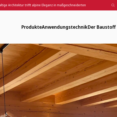
tige Architektur trifft alpine Eleganz in maßgeschneiderten
achhaltige Architektur trifft alpine Eleganz in maßgeschne
Produkte
Anwendungstechnik
Der Baustoff
Designputz, Farbspachtel, Anstriche
Downloads
Verfügbar
Lehmputze
FAQ
Energiearm
Lehm-Trockenbau
Maschinentechnik
Zirkulär
Fachwerksanierung
Flächenheizung
Gesund
Innendämmung
Anwendungsvideos
Historisch
Mauerwerk und Stampflehm
Webinare
Weitere Produkte
LV-Texte Lehmputze und weitere