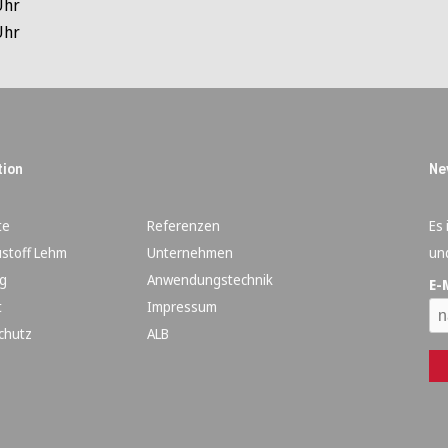
Uhr
Uhr
tion
Ne
te
Referenzen
Es 
stoff Lehm
Unternehmen
un
g
Anwendungstechnik
E-
t
Impressum
chutz
ALB