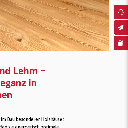
und Lehm –
leganz in
men
g im Bau besonderer Holzhäuser.
ffen sie energetisch optimale