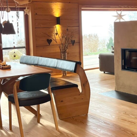
Japankellen
LV-Texte Lehm-Trockenbau