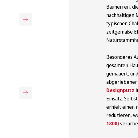
Bauherren, di
nachhaltigen M
typischen Cha
zeitgemäße El
Naturstammhau
Besonderes A
gesamten Hau
gemauert, und
abgeriebener
Designputz
i
Einsatz. Selbs
erhielt einen 
reduzieren, w
1800)
verarbei