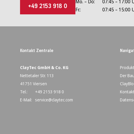
Mo. – Do:
07:45 – 17:00 
+49 2153 918 0
Fr.:
07:45 – 15:00 
Kontakt Zentrale
Naviga
ClayTec GmbH & Co. KG
Produk
Nettetaler Str. 113
Der Bau
41751 Viersen
ClayBlo
Tel.:
+49 2153 918 0
Kontak
E-Mail:
service@claytec.com
Datens