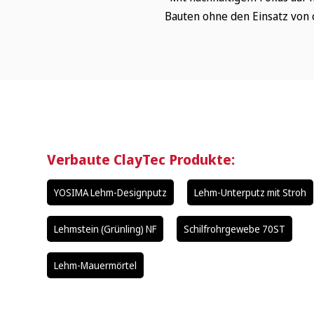
Bauten ohne den Einsatz von 
Verbaute ClayTec Produkte:
YOSIMA Lehm-Designputz
Lehm-Unterputz mit Stroh
Lehmstein (Grünling) NF
Schilfrohrgewebe 70ST
Lehm-Mauermörtel
Wonach suchen Sie?