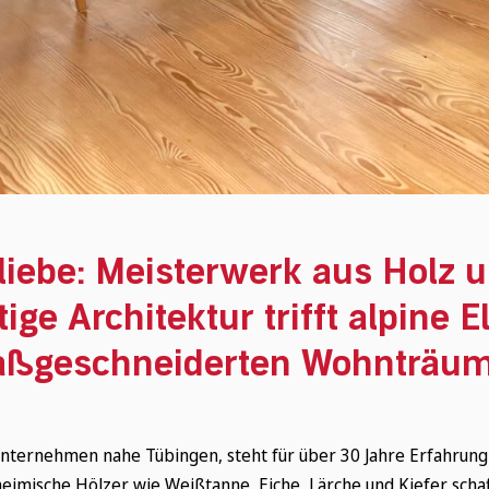
liebe: Meisterwerk aus Holz 
ige Architektur trifft alpine E
ßgeschneiderten Wohnträu
nunternehmen nahe Tübingen, steht für über 30 Jahre Erfahrun
eimische Hölzer wie Weißtanne, Eiche, Lärche und Kiefer scha