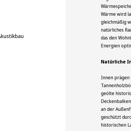
Wärmespeicher
Wärme wird l
gleichmäßig w
natürliches R
Akustikbau
das den Wohnk
Energien optim
Natürliche 
Innen prägen 
Tannenholzböd
geölte histor
Deckenbalken 
an der Außenf
geschützt dur
historischen L