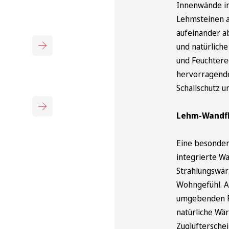
Innenwände in
Lehmsteinen a
aufeinander ab
und natürlich
und Feuchtere
hervorragend
Schallschutz u
Lehm-Wandfl
Eine besonder
integrierte Wa
Strahlungswär
Wohngefühl. An
umgebenden Fl
natürliche Wä
Zuglufterschei