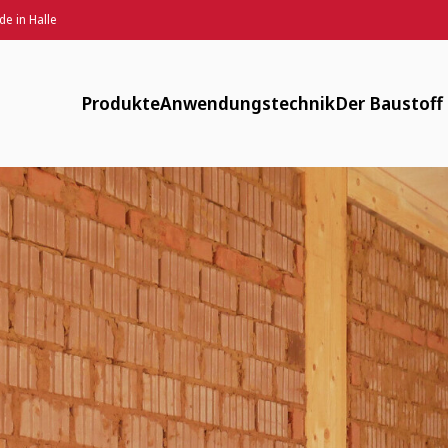
e in Halle
gebäude in Halle
Produkte
Anwendungstechnik
Der Baustoff
Designputz, Farbspachtel, Anstriche
Downloads
Verfügbar
Lehmputze
FAQ
Energiearm
Lehm-Trockenbau
Maschinentechnik
Zirkulär
Fachwerksanierung
Flächenheizung
Gesund
Innendämmung
Anwendungsvideos
Historisch
Mauerwerk und Stampflehm
Webinare
Weitere Produkte
LV-Texte Lehmputze und weitere