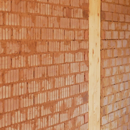
Japankellen
LV-Texte Lehm-Trockenbau