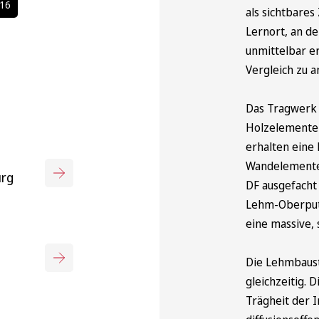
D16
als sichtbares
Lernort, an d
unmittelbar e
Vergleich zu 
Das Tragwerk 
Holzelementen
erhalten eine
Wandelemente
urg
DF ausgefacht
Lehm-Oberputz
eine massive,
Die Lehmbaus
gleichzeitig.
Trägheit der 