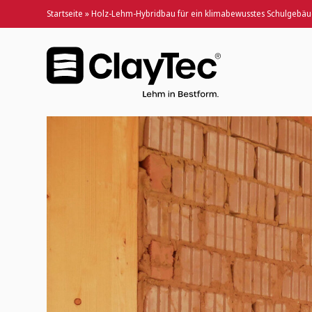
Startseite
»
Holz-Lehm-Hybridbau für ein klimabewusstes Schulgebäud
Holz-Lehm-Hybridbau für ein klimabewusstes Schul