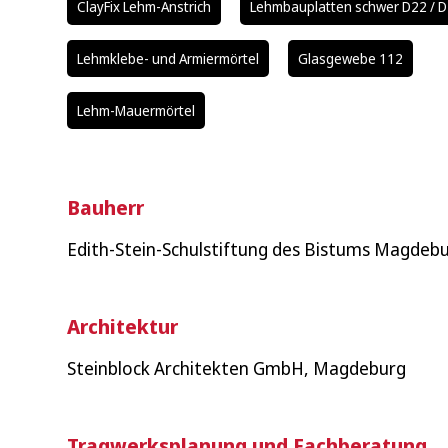
ClayFix Lehm-Anstrich
Lehmbauplatten schwer D22 / 
Lehmklebe- und Armiermörtel
Glasgewebe 112
Lehm-Mauermörtel
Bauherr
Edith-Stein-Schulstiftung des Bistums Magdeb
Architektur
Steinblock Architekten GmbH, Magdeburg
Wonach suchen Sie?
Tragwerksplanung und Fachberatung