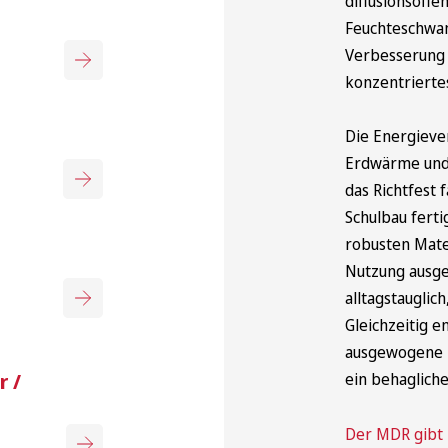
diffusionsoff
Feuchteschwank
Verbesserung 
konzentrierte
Die Energieve
Erdwärme und 
das Richtfest 
Schulbau ferti
robusten Mater
Nutzung ausgel
alltagstauglic
Gleichzeitig e
ausgewogene 
 /
ein behaglich
Der MDR gibt 