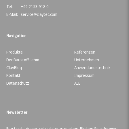
Tel.:
+49 2153 918 0
E-Mail:
service@claytec.com
Navigation
Produkte
Referenzen
Der Baustoff Lehm
Unternehmen
ClayBlog
Anwendungstechnik
Kontakt
Impressum
Datenschutz
ALB
Newsletter
Es ist nicht dumm, sich schlau zu machen. Bleiben Sie informiert