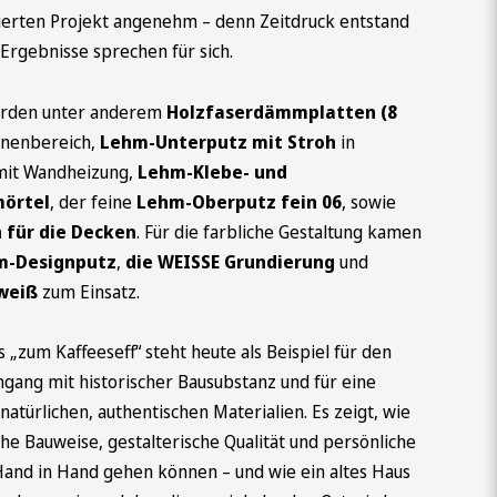
sierten Projekt angenehm – denn Zeitdruck entstand
Ergebnisse sprechen für sich.
rden unter anderem
Holzfaserdämmplatten (8
nnenbereich,
Lehm-Unterputz mit Stroh
in
mit Wandheizung,
Lehm-Klebe- und
örtel
, der feine
Lehm-Oberputz fein 06
, sowie
 für die Decken
. Für die farbliche Gestaltung kamen
m-Designputz
,
die WEISSE Grundierung
und
-weiß
zum Einsatz.
 „zum Kaffeeseff“ steht heute als Beispiel für den
ang mit historischer Bausubstanz und für eine
natürlichen, authentischen Materialien. Es zeigt, wie
he Bauweise, gestalterische Qualität und persönliche
Hand in Hand gehen können – und wie ein altes Haus