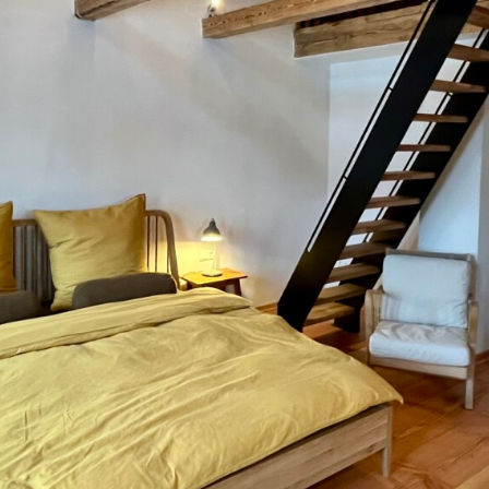
Japankellen
LV-Texte Lehm-Trockenbau