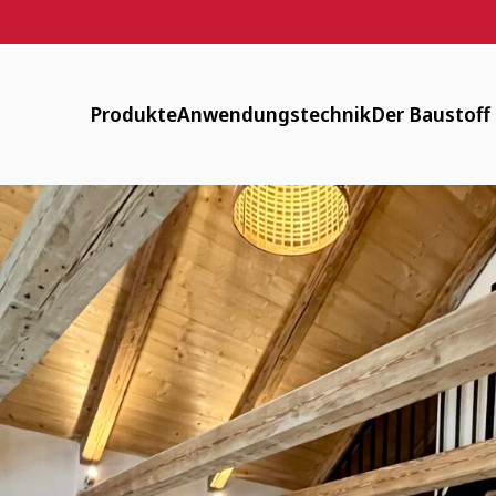
Produkte
Anwendungstechnik
Der Baustoff
Designputz, Farbspachtel, Anstriche
Downloads
Verfügbar
Lehmputze
FAQ
Energiearm
Lehm-Trockenbau
Maschinentechnik
Zirkulär
Fachwerksanierung
Flächenheizung
Gesund
Innendämmung
Anwendungsvideos
Historisch
Mauerwerk und Stampflehm
Webinare
Weitere Produkte
LV-Texte Lehmputze und weitere