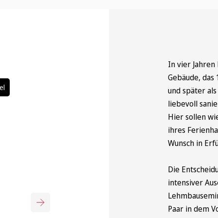
In vier Jahren
Gebäude, das 
el
und später al
liebevoll sani
Hier sollen wi
ihres Ferienha
Wunsch in Erf
Die Entscheidu
intensiver Au
Lehmbausemin
Paar in dem Vo