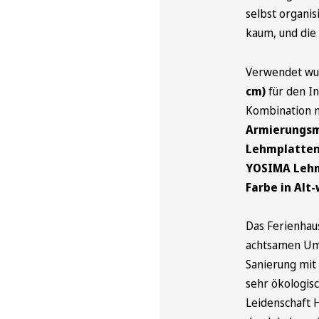
selbst organi
kaum, und die 
Verwendet wu
cm)
für den I
Kombination 
Armierungsm
Lehmplatten
YOSIMA Leh
Farbe in Alt
Das Ferienhaus
achtsamen Umg
Sanierung mit 
sehr ökologisc
Leidenschaft 