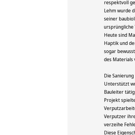
respektvoll g
Lehm wurde da
seiner baubiol
ursprüngliche
Heute sind Ma
Haptik und de
sogar bewusst
des Materials 
Die Sanierung 
Unterstützt wu
Bauleiter täti
Projekt spielt
Verputzarbeite
Verputzer ihre
verzeihe Fehle
Diese Eigensc